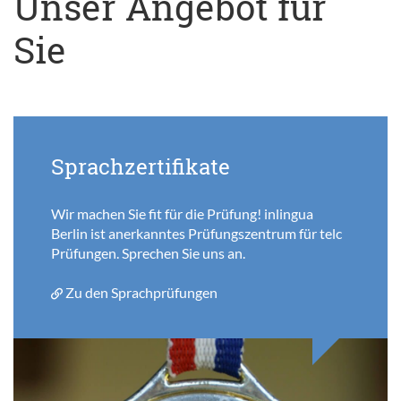
Unser Angebot für
Sie
Sprachzertifikate
Wir machen Sie fit für die Prüfung! inlingua
Berlin ist anerkanntes Prüfungszentrum für telc
Prüfungen. Sprechen Sie uns an.
Zu den Sprachprüfungen