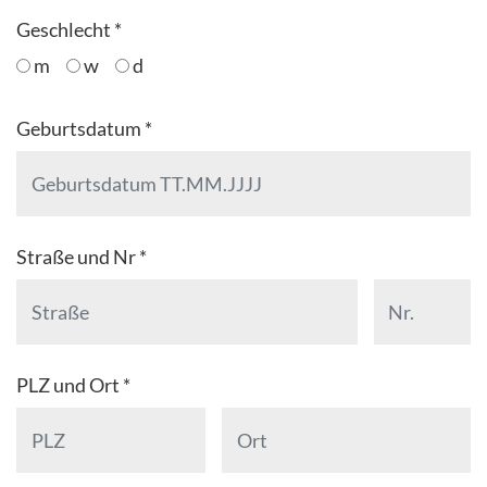
Geschlecht *
m
w
d
Geburtsdatum *
Straße und Nr *
PLZ und Ort *