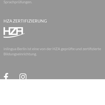
Sprachprüfungen.
HZA ZERTIFIZIERUNG
inlingua Berlin ist eine von der HZA geprüfte und zertifizierte
Bildungseinrichtung.
© 2026 inlingua Berlin
Impressum
Datenschutz
AGB
AGB Firmen
Cookie Einstellungen