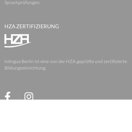
Sprachprüfungen.
HZA ZERTIFIZIERUNG
inlingua Berlin ist eine von der HZA geprüfte und zertifizierte
Bildungseinrichtung.
© 2026 inlingua Berlin
Impressum
Datenschutz
AGB
AGB Firmen
Cookie Einstellungen