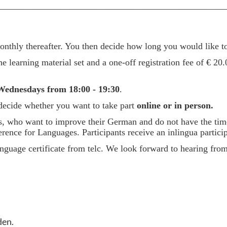
__________________________________________________
thly thereafter. You then decide how long you would like to
e learning material set and a one-off registration fee of € 20.
Wednesdays from 18:00 - 19:30
.
 decide whether you want to take part
online or in person.
ees, who want to improve their German and do not have the tim
e for Languages. Participants receive an inlingua participa
l language certificate from telc. We look forward to hearing fr
den.