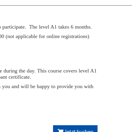
__________________________________________________
 participate. The level A1 takes 6 months.
00 (not applicable for online registrations)
e during the day. This course covers level A1
nt certificate.
om you and will be happy to provide you with
Jetzt buchen