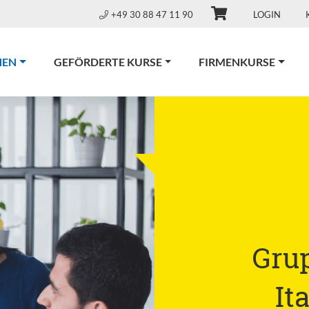
+49 30 88 47 11 90
LOGIN
(CURRENT)
NEN
GEFÖRDERTE KURSE
FIRMENKURSE
Gru
It