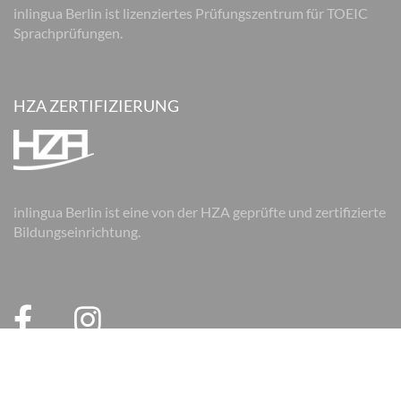
inlingua Berlin ist lizenziertes Prüfungszentrum für TOEIC
Sprachprüfungen.
HZA ZERTIFIZIERUNG
inlingua Berlin ist eine von der HZA geprüfte und zertifizierte
Bildungseinrichtung.
© 2026 inlingua Berlin
Impressum
Datenschutz
AGB
AGB Firmen