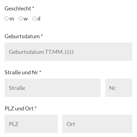
Geschlecht *
m
w
d
Geburtsdatum *
Straße und Nr *
PLZ und Ort *