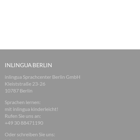
INLINGUA BERLIN
inlingua Sprachcenter Berlin GmbH
Kleiststraße 23-26
10787 Berlin
Sprachen lernen:
mit inlingua kinderleicht!
Rufen Sie uns an:
+49 30 88471190
Oder schreiben Sie uns: