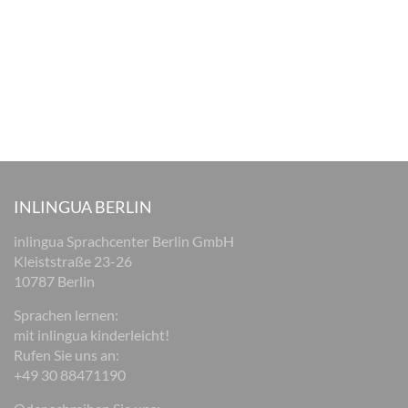
INLINGUA BERLIN
inlingua Sprachcenter Berlin GmbH
Kleiststraße 23-26
10787 Berlin
Sprachen lernen:
mit inlingua kinderleicht!
Rufen Sie uns an:
+49 30 88471190