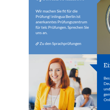
Wir machen Sie fit für die
Prüfung! inlingua Berlin ist
anerkanntes Prüfungszentrum
für telc Prüfungen. Sprechen Sie
uns an.
Zu den Sprachprüfungen
Ei
Bes
Deu
und
gem
Onl