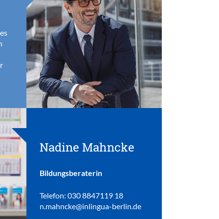
les
n
r
Nadine Mahncke
Bildungsberaterin
Telefon: 030 8847119 18
n.mahncke@inlingua-berlin.de