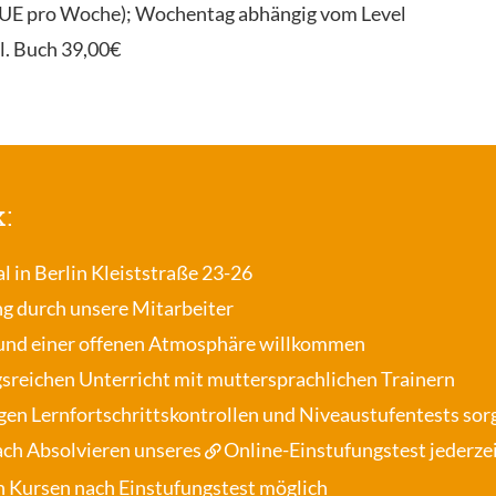
(2UE pro Woche); Wochentag abhängig vom Level
l. Buch 39,00€
k:
al in Berlin Kleiststraße 23-26
ng durch unsere Mitarbeiter
und einer offenen Atmosphäre willkommen
gsreichen Unterricht mit muttersprachlichen Trainern
gen Lernfortschrittskontrollen und Niveaustufentests sorg
nach Absolvieren unseres
Online-Einstufungstest
jederze
n Kursen nach Einstufungstest möglich