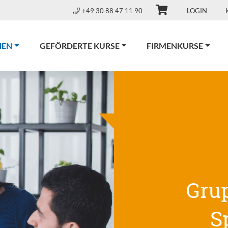
+49 30 88 47 11 90
LOGIN
(CURRENT)
NEN
GEFÖRDERTE KURSE
FIRMENKURSE
Gru
S