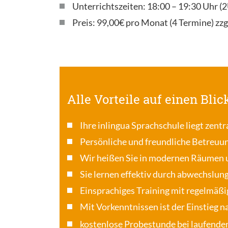
Unterrichtszeiten: 18:00 – 19:30 Uhr 
Preis: 99,00€ pro Monat (4 Termine) zzg
Alle Vorteile auf einen Blic
Ihre inlingua Sprachschule liegt zentr
Persönliche und freundliche Betreuu
Wir heißen Sie in modernen Räumen 
Sie lernen effektiv durch abwechslun
Einsprachiges Training mit regelmäßi
Mit Vorkenntnissen ist der Einstieg 
kostenlose Probestunde bei laufende