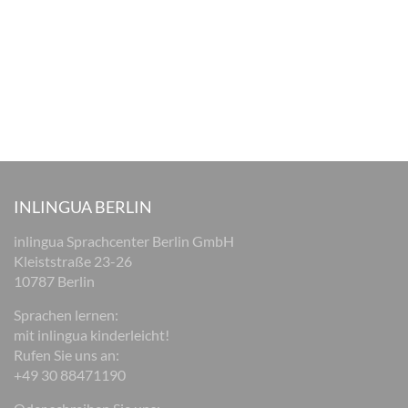
INLINGUA BERLIN
inlingua Sprachcenter Berlin GmbH
Kleiststraße 23-26
10787 Berlin
Sprachen lernen:
mit inlingua kinderleicht!
Rufen Sie uns an:
+49 30 88471190