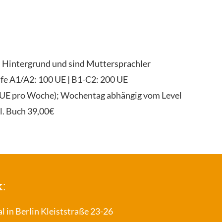
n Hintergrund und sind Muttersprachler
fe A1/A2: 100 UE | B1-C2: 200 UE
(2UE pro Woche); Wochentag abhängig vom Level
l. Buch 39,00€
k:
al in Berlin Kleiststraße 23-26