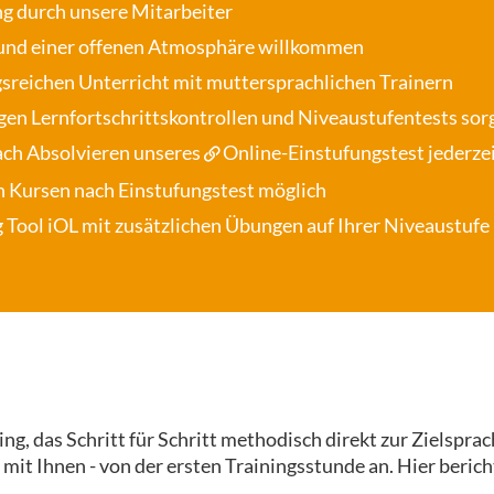
ng durch unsere Mitarbeiter
und einer offenen Atmosphäre willkommen
gsreichen Unterricht mit muttersprachlichen Trainern
gen Lernfortschrittskontrollen und Niveaustufentests sorg
nach Absolvieren unseres
Online-Einstufungstest
jederze
n Kursen nach Einstufungstest möglich
 Tool iOL
mit zusätzlichen Übungen auf Ihrer Niveaustufe 
g, das Schritt für Schritt methodisch direkt zur Zielsprach
 mit Ihnen - von der ersten Trainingsstunde an. Hier ber