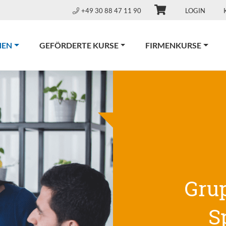
+49 30 88 47 11 90
LOGIN
(CURRENT)
NEN
GEFÖRDERTE KURSE
FIRMENKURSE
Gru
S