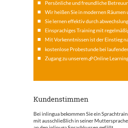
Persönliche und freundliche Betreuu
Wir heißen Sie in modernen Räumen 
Sie lernen effektiv durch abwechslun
Einsprachiges Training mit regelmäßi
Mit Vorkenntnissen ist der Einstieg 
kostenlose Probestunde bei laufende
Zugang zu unserem
Online Learning
Kundenstimmen
Bei inlingua bekommen Sie ein Sprachtrainin
mit ausschließlich in seiner Muttersprache
an den inlinuga Sprachkursen gefällt.