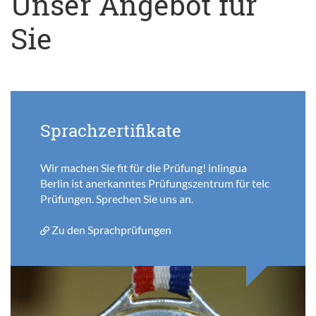
Unser Angebot für
Sie
Sprachzertifikate
Wir machen Sie fit für die Prüfung! inlingua
Berlin ist anerkanntes Prüfungszentrum für telc
Prüfungen. Sprechen Sie uns an.
Zu den Sprachprüfungen