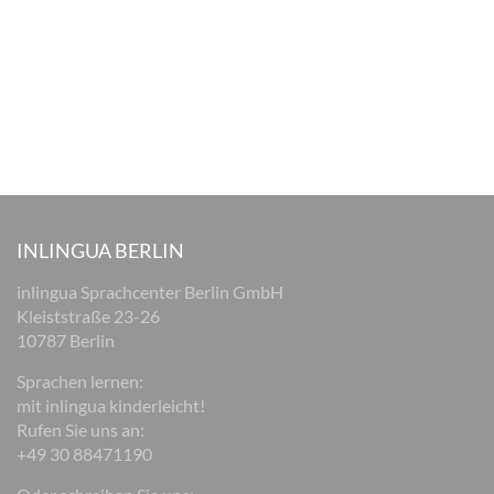
INLINGUA BERLIN
inlingua Sprachcenter Berlin GmbH
Kleiststraße 23-26
10787 Berlin
Sprachen lernen:
mit inlingua kinderleicht!
Rufen Sie uns an:
+49 30 88471190