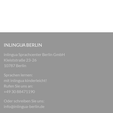
INLINGUA BERLIN
inlingua Sprachcenter Berlin GmbH
Kleiststraße 23-26
10787 Berlin
Sprachen lernen:
mit inlingua kinderleicht!
Rufen Sie uns an:
+49 30 88471190
Oder schreiben Sie uns:
info@inlingua-berlin.de