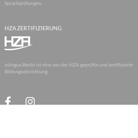
Sprachprüfungen.
HZA ZERTIFIZIERUNG
inlingua Berlin ist eine von der HZA geprüfte und zertifizierte
Bildungseinrichtung.
© 2026 inlingua Berlin
Impressum
Datenschutz
AGB
AGB Firmen
Cookie Einstellungen