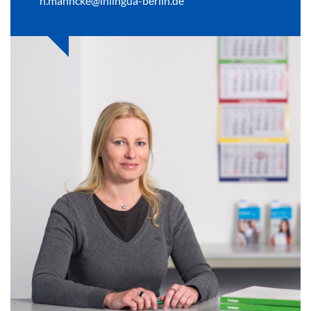
n.mahncke@inlingua-berlin.de