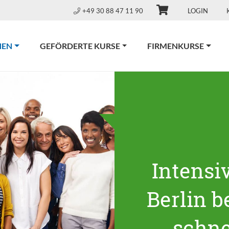
+49 30 88 47 11 90
LOGIN
(CURRENT)
NEN
GEFÖRDERTE KURSE
FIRMENKURSE
Intensi
Berlin be
schne