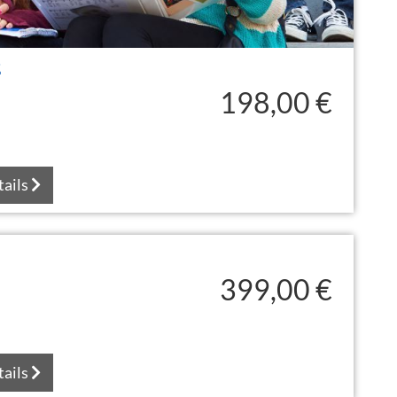
2
198,00 €
tails
399,00 €
tails