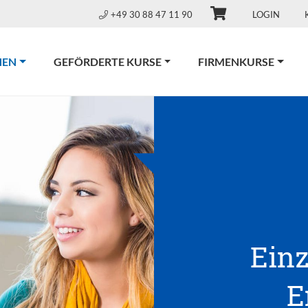
+49 30 88 47 11 90
LOGIN
(CURRENT)
NEN
GEFÖRDERTE KURSE
FIRMENKURSE
Einz
E