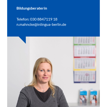
Bildungsberaterin
Telefon: 030 8847119 18
n.mahncke@inlingua-berlin.de