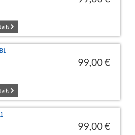
tails
B1
99,00 €
tails
A1
99,00 €