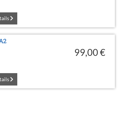
tails
 A2
99,00 €
tails