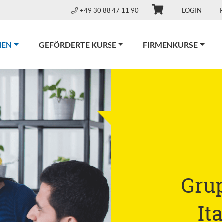
+49 30 88 47 11 90
LOGIN
(CURRENT)
NEN
GEFÖRDERTE KURSE
FIRMENKURSE
Gru
It