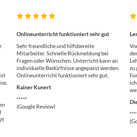
Onlineunterricht funktioniert sehr gut
Le
e
Sehr freundliche und hilfsbereite
Vo
Mitarbeiter. Schnelle Rückmeldung bei
dem
Fragen oder Wünschen. Unterricht kann an
Leh
individuelle Bedürfnisse angepasst werden.
zu 
ist
Onlineunterricht funktioniert sehr gut.
Fo
ise,
ich
Rainer Kunert
we
*****
Di
nen
(Google Review)
l
***
zt
(G