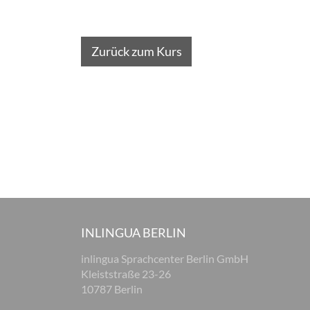
Zurück zum Kurs
INLINGUA BERLIN
inlingua Sprachcenter Berlin GmbH
Kleiststraße 23-26
10787 Berlin