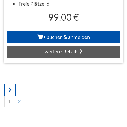
Freie Plätze:
6
99,00 €
buchen & anmelden
weitere Details
1
2